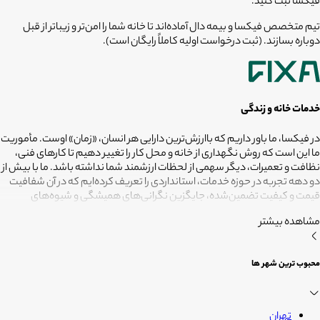
فیکسا ثبت کنید.
تیم متخصص فیکسا و بیمه دال آماده‌اند تا خانه شما را امن‌تر و زیباتر از قبل
دوباره بسازند. (ثبت درخواست اولیه کاملاً رایگان است).
خدمات خانه و زندگی
در فیکسا، ما باور داریم که باارزش‌ترین دارایی هر انسان، «زمان» اوست. مأموریت
ما این است که روش نگهداری از خانه و محل کار را تغییر دهیم تا کارهای فنی،
نظافت و تعمیرات، دیگر سهمی از لحظات ارزشمند شما نداشته باشد. ما با بیش از
دو دهه تجربه در حوزه خدمات، استانداردی را تعریف کرده‌ایم که در آن شفافیت
قیمت و کیفیت تضمین‌شده، جایگزین نگرانی‌های همیشگی و شیوه‌های
غیرقابل‌اطمینان شده است. تعهد ما این است که مسئولیت کارهای شما را به
مشاهده بیشتر
متخصصانی بسپاریم که از فیلترهای سخت‌گیرانه رد شده‌اند تا نتیجه نهایی،
دقیقاً همان فضای امن و بی‌دغدغه‌ای باشد که همیشه برای آرامش خود
می‌خواستید. هدف ما در فیکسا روشن است: انجام حرفه‌ای کارهای خانه برای
محبوب ترین شهر ها
آنکه شما فرصت بیشتری برای زندگی کردن داشته باشید؛ فیکسا، زمانی برای
زندگی
تهران