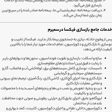
صدور بیمه‌نامه:
ساختمان شما رسماً تحت پوشش بیمه جنگ و خدمات
بازسازی قرار می‌گیرد.
دریافت بیمه‌نامه:
تیم پشتیبانی ما، بیمه‌نامه صادر شده را در سریع‌ترین
زمان برای شما ارسال می‌کند.
خدمات جامع بازسازی فیکسا در
سمیرم
پس از وقوع حادثه، نیازی به جستجوی پیمانکار ندارید. فیکسا از تخریب و
نوسازی تا نازک‌کاری و دکوراسیون، تمام خدمات مورد نیاز شما را با بالاترین
کیفیت ارائه می‌دهد:
سازه و اسکلت:
بازسازی و تقویت فونداسیون، ستون‌ها و دیوارهای باربر
با رعایت دقیق‌ترین استانداردهای مقاوم‌سازی
تاسیسات:
نوسازی کامل سیستم‌های برق، لوله‌کشی آب و فاضلاب، گاز و
سیستم‌های سرمایشی و گرمایشی
نازک‌کاری و نما:
اجرای گچ‌کاری، کاشی‌کاری، رنگ‌آمیزی، ترمیم نمای بیرونی
و تمامی عملیات نازک‌کاری
درب و پنجره:
تعویض و نصب درب‌ها و پنجره‌های آسیب‌دیده با محصولات
استاندارد و باکیفیت
ایزوگام و عایق:
اجرای عایق‌کاری حرارتی، رطوبتی و صوتی جهت محافظت
بلندمدت از ساختمان
دکوراسیون داخلی:
طراحی و اجرای دکوراسیون، کابینت، کمد دیواری و