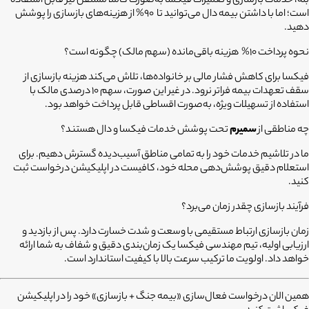
بله، خدمات بازسازی و تعمیرات فیکسا به‌صورت کاملاً مستقل نیز قابل استفاده
است؛ اما با داشتن بیمه دال می‌توانید تا 90% از هزینه‌های بازسازی را پوشش
دهید.
نحوه پرداخت 10%
هزینه باقی‌مانده (سهم مالک) چگونه است؟
فیکسا برای کاهش فشار مالی بر خانواده‌ها، تلاش می‌کند هزینه بازسازی از
سقف تعهدات بیمه فراتر نرود. در غیر این صورت، سهم 10 درصدی مالک با
استفاده از تسهیلات ویژه، به‌صورت اقساطی قابل پرداخت خواهد بود.
چه مناطقی از
سمیرم
تحت پوشش خدمات فیکسا و دال هستند؟
ما در تلاشیم خدمات خود را به تمامی مناطق آسیب‌دیده گسترش دهیم. برای
استعلام دقیق پوشش‌دهی محله خود، کافیست در اپلیکیشن درخواست ثبت
کنید.
فرآیند بازسازی چقدر زمان می‌برد؟
زمان بازسازی ارتباط مستقیمی با وسعت و شدت خسارت دارد. پس از بازدید و
ارزیابی اولیه، تیم مهندسی فیکسا یک زمان‌بندی دقیق و شفاف به شما ارائه
خواهد داد. اولویت ما ترکیب سرعت بالا با کیفیت استاندارد است.
همین الان درخواست فعال‌سازی «بیمه جنگ + بازسازی» خود را در اپلیکیشن