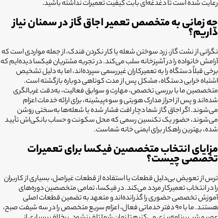
رعایت شده است تا دغدغه‌ای بابت کیفیت تعمیرات نداشته باشید.
چه زمانی به متخصص تعمیر اجاق گاز در سمنان نیاز
داریم؟
نگرانی از نشت گاز، زرد سوختن شعله یا کار نکردن فندک، از جمله مواردی است که
آرامش خانواده را در آشپزخانه سلب می‌کند. در تجربه مشتریان فیکسا دیده‌ایم که
برخی قبلاً دستگاه را به تعمیرکاران غیررسمی سپرده‌اند، اما به دلیل تشخیص
اشتباه خرابی دستگاه، مشکل پس از مدت کوتاهی دوباره بازگشته است.
متخصصین ما با بررسی تخصص، مهارت و سوابق فعالیت، به‌دقت غربالگری
شده‌اند و پس از احراز مدارک هویتی و سوءپیشینه، برای ارائه خدمات اعزام
می‌شوند. اگر اجاق گاز شما دچار افت فشار شده یا شعله‌ها به‌سختی روشن
می‌شوند، حضور یک تکنسین رسمی که محل سکونت و حساب بانکی‌اش تأیید
شده، بهترین راهکار برای ایمنی خانه شماست.
مزایای انتخاب متخصصین فیکسا برای تعمیرات
تخصصی چیست؟
ترس از تعویض بی‌دلیل قطعات یا استفاده از قطعات غیراصل، بسیاری از کاربران
را در انتخاب تعمیرکار مردد می‌کند. در فیکسا، تمامی متخصصین دوره‌های
آموزش تخصصی حضوری را گذرانده‌اند و متعهد به تضمین قطعات اصلی
هستند. ما با ۹۰ دفتر خدماتی فعال، اعزام سریع متخصص را در سه شیفت صبح،