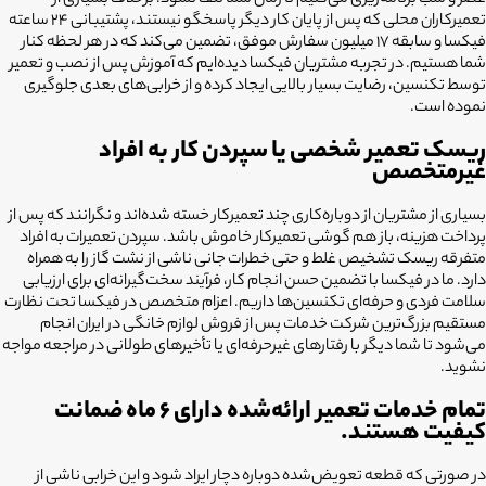
عصر و شب برنامه‌ریزی می‌کنیم تا زمان شما تلف نشود. برخلاف بسیاری از
تعمیرکاران محلی که پس از پایان کار دیگر پاسخگو نیستند، پشتیبانی ۲۴ ساعته
فیکسا و سابقه ۱۷ میلیون سفارش موفق، تضمین می‌کند که در هر لحظه کنار
شما هستیم. در تجربه مشتریان فیکسا دیده‌ایم که آموزش پس از نصب و تعمیر
توسط تکنسین، رضایت بسیار بالایی ایجاد کرده و از خرابی‌های بعدی جلوگیری
نموده است.
ریسک تعمیر شخصی یا سپردن کار به افراد
غیرمتخصص
بسیاری از مشتریان از دوباره‌کاری چند تعمیرکار خسته شده‌اند و نگرانند که پس از
پرداخت هزینه، باز هم گوشی تعمیرکار خاموش باشد. سپردن تعمیرات به افراد
متفرقه ریسک تشخیص غلط و حتی خطرات جانی ناشی از نشت گاز را به همراه
دارد. ما در فیکسا با تضمین حسن انجام کار، فرآیند سخت‌گیرانه‌ای برای ارزیابی
سلامت فردی و حرفه‌ای تکنسین‌ها داریم. اعزام متخصص در فیکسا تحت نظارت
مستقیم بزرگ‌ترین شرکت خدمات پس از فروش لوازم خانگی در ایران انجام
می‌شود تا شما دیگر با رفتارهای غیرحرفه‌ای یا تأخیرهای طولانی در مراجعه مواجه
نشوید.
تمام خدمات تعمیر ارائه‌شده دارای ۶ ماه ضمانت
کیفیت هستند.
در صورتی که قطعه تعویض‌شده دوباره دچار ایراد شود و این خرابی ناشی از