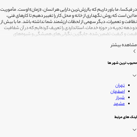
در فیکسا، ما باور داریم که باارزش‌ترین دارایی هر انسان، «زمان» اوست. مأموریت
ما این است که روش نگهداری از خانه و محل کار را تغییر دهیم تا کارهای فنی،
نظافت و تعمیرات، دیگر سهمی از لحظات ارزشمند شما نداشته باشد. ما با بیش از
دو دهه تجربه در حوزه خدمات، استانداردی را تعریف کرده‌ایم که در آن شفافیت
قیمت و کیفیت تضمین‌شده، جایگزین نگرانی‌های همیشگی و شیوه‌های
غیرقابل‌اطمینان شده است. تعهد ما این است که مسئولیت کارهای شما را به
مشاهده بیشتر
متخصصانی بسپاریم که از فیلترهای سخت‌گیرانه رد شده‌اند تا نتیجه نهایی،
دقیقاً همان فضای امن و بی‌دغدغه‌ای باشد که همیشه برای آرامش خود
می‌خواستید. هدف ما در فیکسا روشن است: انجام حرفه‌ای کارهای خانه برای
محبوب ترین شهر ها
آنکه شما فرصت بیشتری برای زندگی کردن داشته باشید؛ فیکسا، زمانی برای
زندگی
تهران
اصفهان
شیراز
مشهد
لینک های مرتبط