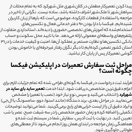
پیدا کردن تعمیرکار مطمئن در کلان‌شهری مثل شهرکرد که به تمام محلات از
سپاهان‌شهر تا ملک‌شهر اشراف داشته باشد، ساده نیست. نگرانی از تاخیر در
مراجعه یا استفاده از قطعات کارکرده، موضوعی است که بارها از زبان کاربران
شنیده‌ایم. فیکسا با دارا بودن ۹۰ دفتر خدماتی فعال و تکنسین‌های
استخدام‌شده که آموزش‌های تخصصی حضوری را دیده‌اند، استانداردی متفاوت از
پلتفرم‌های واسطه‌ای معمولی ارائه می‌دهد. ما با تایید محل سکونت و حساب
بانکی تکنسین‌ها و نظارت مستمر بر عملکرد آن‌ها، امنیت و کیفیت خدمات را در ۳۱
استان کشور تضمین کرده‌ایم تا دیگر نگران رفتار غیرحرفه‌ای یا خاموش بودن
گوشی تعمیرکار پس از پایان کار نباشید.
مراحل ثبت سفارش تعمیرات در اپلیکیشن فیکسا
چگونه است؟
فرآیند ثبت درخواست در فیکسا به گونه‌ای طراحی شده که تمام جزئیات لازم برای
اعزام دقیق‌ترین متخصص دریافت شود. ابتدا خدمت
تعمیر ساید بای ساید در
شهرکرد
را انتخاب می‌کنید و سپس نوع نیاز خود (نصب یا تعمیر) را مشخص
می‌نمایید. در مراحل بعدی، برند دستگاه (مانند اسنوا، دوو، سامسونگ یا ال‌جی)
و ایراد دقیق آن را از لیست خرابی‌های رایج برمی‌گزینید. شما می‌توانید توضیحات
تکمیلی را اضافه کرده و زمان حضور متخصص را در سه شیفت صبح، عصر یا شب
تعیین کنید. در نهایت با ثبت آدرس، سفارش شما در سیستم ثبت شده و
هماهنگی زمان مراجعه در ابتدای همان روز انجام می‌شود تا از معطلی‌های
طولانی جلوگیری شود.