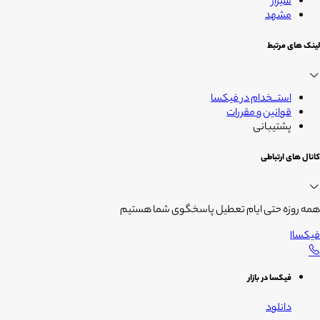
شیراز
مشهد
لینک های مرتبط
استــخدام در فیکسا
قوانین و مقررات
پشتیبانی
کانال های ارتباطی
همه روزه حتی ایام تعطیل پاسخگوی شما هستیم
فیکسا
|
فیکسا در بازار
دانلود