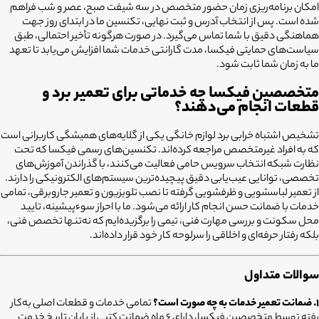
امکان برنامه‌ریزی زمان حضور متخصص در سه شیفت صبح، عصر و شب فراهم
شده است. پس از انتخاب آدرس و ثبت نهایی، تکنسین ما در ابتدای روز جهت
هماهنگی دقیق با شما تماس می‌گیرد. در صورت هرگونه تأخیر احتمالی، طبق
سیاست‌های حمایتی فیکسا، مدت گارانتی خدمات شما افزایش می‌یابد تا تعهد
ما به زمان شما ثابت شود.
متخصصین فیکسا چه خدماتی برای تعمیر برد و
قطعات انجام می‌دهند؟
تشخیص اشتباه خرابی برد لوازم خانگی یکی از گلایه‌های همیشگی کاربرانی است
که به افراد غیرمتخصص مراجعه کرده‌اند. تکنسین‌های رسمی فیکسا که تحت
نظارت شبکه انتخاب سرویس حامی فعالیت می‌کنند، با گذراندن آموزش‌های
تخصصی، توانایی عیب‌یابی دقیق پیچیده‌ترین سیستم‌های الکترونیکی را دارند.
از تعمیر لباسشویی و ظرفشویی گرفته تا نصب تلویزیون و تعمیر جاروبرقی، تمامی
خدمات با ضمانت حسن انجام کار ارائه می‌شود. ما با احراز سوءپیشینه، تایید
محل سکونت و بررسی مهارت فنی، تیمی را برگزیده‌ایم که نه‌تنها تخصص فنی،
بلکه رفتار حرفه‌ای و اخلاقی را سرلوحه کار خود قرار داده‌اند.
سوالات متداول
۱. ضمانت تعمیر خدمات به چه صورت است؟
تمامی خدمات و قطعات اصلی به‌کار
رفته توسط متخصصین فیکسا، دارای ۶ ماه ضمانت کتبی از پایان تاریخ خدمت