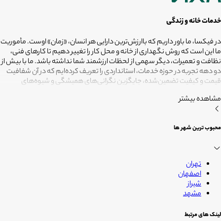
خدمات خانه و زندگی
در فیکسا، ما باور داریم که باارزش‌ترین دارایی هر انسان، «زمان» اوست. مأموریت
ما این است که روش نگهداری از خانه و محل کار را تغییر دهیم تا کارهای فنی،
نظافت و تعمیرات، دیگر سهمی از لحظات ارزشمند شما نداشته باشد. ما با بیش از
دو دهه تجربه در حوزه خدمات، استانداردی را تعریف کرده‌ایم که در آن شفافیت
قیمت و کیفیت تضمین‌شده، جایگزین نگرانی‌های همیشگی و شیوه‌های
غیرقابل‌اطمینان شده است. تعهد ما این است که مسئولیت کارهای شما را به
مشاهده بیشتر
متخصصانی بسپاریم که از فیلترهای سخت‌گیرانه رد شده‌اند تا نتیجه نهایی،
دقیقاً همان فضای امن و بی‌دغدغه‌ای باشد که همیشه برای آرامش خود
می‌خواستید. هدف ما در فیکسا روشن است: انجام حرفه‌ای کارهای خانه برای
محبوب ترین شهر ها
آنکه شما فرصت بیشتری برای زندگی کردن داشته باشید؛ فیکسا، زمانی برای
زندگی
تهران
اصفهان
شیراز
مشهد
لینک های مرتبط