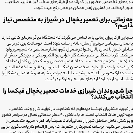
دوره‌های تخصصی حضوری را گذرانده و از فیلترهای سخت‌گیرانه تایید صلاحیت
عبور کرده‌اند، در کمترین زمان ممکن در محل رفع عیب شود.
چه زمانی برای تعمیر یخچال در شیراز به متخصص نیاز
داریم؟
بسیاری از کاربران زمانی با ما تماس می‌گیرند که دستگاه دیگر سرمای کافی ندارد
یا صدای غیرعادی موتور، آرامش خانه را سلب کرده است. نوسانات برق در برخی
مناطق شیراز یا دمای بالای هوا در فصول گرم، فشار مضاعفی به کمپرسور وارد
می‌کند. اگر با مشکلاتی نظیر نشت گاز، خرابی برد الکترونیکی یا یخ‌زدگی بیش از
حد (دیفراست) مواجه هستید، مداخله غیرتخصصی ریسک خرابی کامل قطعات
گران‌قیمت را به‌دنبال دارد. متخصصین فیکسا با بررسی دقیق سابقه فعالیت و
تایید مدارک هویتی، اعزام می‌شوند تا با تجهیزات پیشرفته، ریشه اصلی مشکل را
شناسایی و از دوباره‌کاری‌های هزینه‌بر جلوگیری کنند.
چرا شهروندان شیرازی خدمات تعمیر یخچال فیکسا را
انتخاب می‌کنند؟
در تجربه مشتریان فیکسا دیده‌ایم که شفافیت در فرآیند کار و وقت‌شناسی،
مهم‌ترین ملاک انتخاب است. ما با داشتن ۹۰ دفتر خدماتی فعال در سراسر کشور
و پوشش کامل مناطق شیراز از معالی‌آباد تا عفیف‌آباد، اعزام سریع متخصص را
تضمین می‌کنیم. برخلاف تعمیرکاران متفرقه که پس از اتمام کار پاسخگوی خرابی