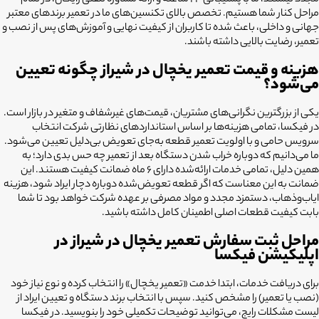
مجدد نیستند، ما با پشتیبانی ۲۴ ساعته و ارائه مشاوره تلفنی رایگان، در تمام
مراحل کنار شما هستیم. تخصص بالای تکنسین‌های ما در تعمیر برندهای معتبر
جهانی و داخلی، باعث شده تا کاربران از کیفیت نهایی و آموزش‌های پس از نصب و
تعمیر، رضایت بالایی داشته باشند.
هزینه و قیمت تعمیر یخچال در شیراز چگونه تعیین
می‌شود؟
یکی از بزرگترین نگرانی‌های مشتریان، قیمت‌های غیرشفاف و متغیر در بازار است.
در فیکسا، تمامی هزینه‌ها بر اساس استانداردهای نظارتی شرکت انتخاب
سرویس حامی و با اولویت تعمیر قطعه به‌جای تعویض بی‌دلیل تعیین می‌شود.
ما می‌دانیم که دوباره خراب شدن دستگاه بعد از تعمیر چه حس بدی دارد؛ به
همین دلیل، تمامی خدمات ارائه‌شده دارای ۶ ماه ضمانت کیفیت هستند. این
ضمانت به این معناست که اگر قطعه تعویض‌شده دوباره دچار ایراد شود، هزینه
ایاب‌وذها‌ب، دستمزد مجدد و مواد مصرفی بر عهده شرکت خواهد بود تا شما
بابت کیفیت قطعات اصلی اطمینان کامل داشته باشید.
مراحل ثبت سفارش تعمیر یخچال در شیراز در
اپلیکیشن فیکسا
برای دریافت خدمات، ابتدا خدمت «تعمیر یخچال» را انتخاب کرده و نوع نیاز خود
(نصب یا تعمیر) را مشخص کنید. سپس با انتخاب برند دستگاه و تعیین ایراد از
لیست مشکلات رایج، می‌توانید توضیحات تکمیلی خود را بنویسید. در فیکسا