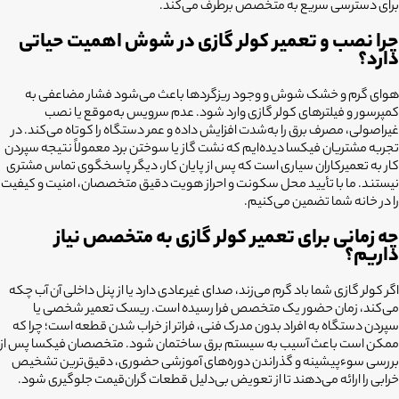
برای دسترسی سریع به متخصص برطرف می‌کند.
چرا نصب و تعمیر کولر گازی در شوش اهمیت حیاتی
دارد؟
هوای گرم و خشک شوش و وجود ریزگردها باعث می‌شود فشار مضاعفی به
کمپرسور و فیلترهای کولر گازی وارد شود. عدم سرویس به‌موقع یا نصب
غیراصولی، مصرف برق را به‌شدت افزایش داده و عمر دستگاه را کوتاه می‌کند. در
تجربه مشتریان فیکسا دیده‌ایم که نشت گاز یا سوختن برد معمولاً نتیجه سپردن
کار به تعمیرکاران سیاری است که پس از پایان کار، دیگر پاسخگوی تماس مشتری
نیستند. ما با تأیید محل سکونت و احراز هویت دقیق متخصصان، امنیت و کیفیت
را در خانه شما تضمین می‌کنیم.
چه زمانی برای تعمیر کولر گازی به متخصص نیاز
داریم؟
اگر کولر گازی شما باد گرم می‌زند، صدای غیرعادی دارد یا از پنل داخلی آن آب چکه
می‌کند، زمان حضور یک متخصص فرا رسیده است. ریسک تعمیر شخصی یا
سپردن دستگاه به افراد بدون مدرک فنی، فراتر از خراب شدن قطعه است؛ چرا که
ممکن است باعث آسیب به سیستم برق ساختمان شود. متخصصان فیکسا پس از
بررسی سوءپیشینه و گذراندن دوره‌های آموزشی حضوری، دقیق‌ترین تشخیص
خرابی را ارائه می‌دهند تا از تعویض بی‌دلیل قطعات گران‌قیمت جلوگیری شود.