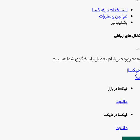
استــخدام در فیکسا
قوانین و مقررات
پشتیبانی
کانال های ارتباطی
همه روزه حتی ایام تعطیل پاسخگوی شما هستیم
فیکسا
|
فیکسا در بازار
دانلود
فیکسا در مایکت
دانلود