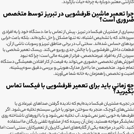
گارانتی معتبر، دوباره به چرخه حیات بازگردد.
چرا تعمیر ماشین ظرفشویی در تبریز توسط متخصص
ضروری است؟
بسیاری از مشتریان فیکسا در تبریز ، پیش از تماس با ما، دستگاه خود را به افرادی
سپرده‌اند که با تشخیص اشتباه، نه تنها مشکل را حل نکرده‌اند، بلکه باعث خرابی
بردهای حساس شده‌اند. سختی آب در برخی مناطق تبریز و رسوبات ناشی از آن،
قطعات داخلی ظرفشویی را با چالش جدی روبرو می‌کند. ریسک تعمیر شخصی یا
سپردن کار به افراد غیرمتخصص، فراتر از هزینه مالی است؛ چرا که نبود
آموزش‌های تخصصی حضوری می‌تواند به قیمت از کار افتادن همیشگی دستگاه
تمام شود. متخصصین ما با احراز مدارک هویتی و بررسی دقیق سوءپیشینه،
امنیت و تخصص را همزمان به خانه شما می‌آورند.
چه زمانی باید برای تعمیر ظرفشویی با فیکسا تماس
بگیرید؟
در تجربه مشتریان فیکسا دیده‌ایم که نادیده گرفتن صداهای غیرعادی یا
نشتی‌های کوچک، منجر به سوختن موتور یا خرابی سیستم تخلیه می‌شود. اگر
ظرف‌ها به خوبی تمیز نمی‌شوند، آب تخلیه نمی‌شود و یا با ارورهای ناشناخته روی
نمایشگر مواجه هستید، زمان آن رسیده که از مشاوره تلفنی رایگان ما استفاده
کنید. تأخیر در مراجعه یکی از گلایه‌های اصلی کاربران از تعمیرکاران سنتی است؛ اما