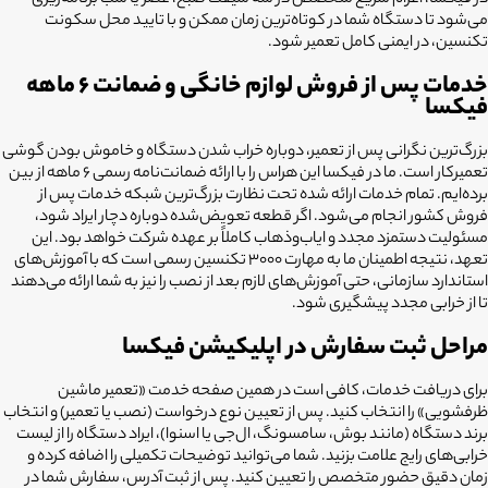
در فیکسا، اعزام سریع متخصص در سه شیفت صبح، عصر یا شب برنامه‌ریزی
می‌شود تا دستگاه شما در کوتاه‌ترین زمان ممکن و با تایید محل سکونت
تکنسین، در ایمنی کامل تعمیر شود.
خدمات پس از فروش لوازم خانگی و ضمانت ۶ ماهه
فیکسا
بزرگ‌ترین نگرانی پس از تعمیر، دوباره خراب شدن دستگاه و خاموش بودن گوشی
تعمیرکار است. ما در فیکسا این هراس را با ارائه ضمانت‌نامه رسمی ۶ ماهه از بین
برده‌ایم. تمام خدمات ارائه شده تحت نظارت بزرگ‌ترین شبکه خدمات پس از
فروش کشور انجام می‌شود. اگر قطعه تعویض‌شده دوباره دچار ایراد شود،
مسئولیت دستمزد مجدد و ایاب‌وذهاب کاملاً بر عهده شرکت خواهد بود. این
تعهد، نتیجه اطمینان ما به مهارت ۳۰۰۰ تکنسین رسمی است که با آموزش‌های
استاندارد سازمانی، حتی آموزش‌های لازم بعد از نصب را نیز به شما ارائه می‌دهند
تا از خرابی مجدد پیشگیری شود.
مراحل ثبت سفارش در اپلیکیشن فیکسا
برای دریافت خدمات، کافی است در همین صفحه خدمت «تعمیر ماشین
ظرفشویی» را انتخاب کنید. پس از تعیین نوع درخواست (نصب یا تعمیر) و انتخاب
برند دستگاه (مانند بوش، سامسونگ، ال‌جی یا اسنوا)، ایراد دستگاه را از لیست
خرابی‌های رایج علامت بزنید. شما می‌توانید توضیحات تکمیلی را اضافه کرده و
زمان دقیق حضور متخصص را تعیین کنید. پس از ثبت آدرس، سفارش شما در