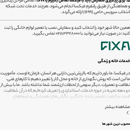
۵. برای پیگیری سفارش باید با فیکسا تماس بگیرم یا ۱۶۹۹؟
تمامی مراحل پیگیری
و هماهنگی از طریق پلتفرم فیکسا انجام می‌شود، هرچند خدمات تحت شبکه
انتخاب سرویس حامی (۱۶۹۹) ارائه می‌گردد.
همین حالا شهر خود را انتخاب کنید و سفارش نصب یا تعمیر لوازم خانگی را ثبت
کنید؛ در صورت نیاز می‌توانید با 02183328000 تماس بگیرید.
خدمات خانه و زندگی
در فیکسا، ما باور داریم که باارزش‌ترین دارایی هر انسان، «زمان» اوست. مأموریت
ما این است که روش نگهداری از خانه و محل کار را تغییر دهیم تا کارهای فنی،
نظافت و تعمیرات، دیگر سهمی از لحظات ارزشمند شما نداشته باشد. ما با بیش از
دو دهه تجربه در حوزه خدمات، استانداردی را تعریف کرده‌ایم که در آن شفافیت
قیمت و کیفیت تضمین‌شده، جایگزین نگرانی‌های همیشگی و شیوه‌های
غیرقابل‌اطمینان شده است. تعهد ما این است که مسئولیت کارهای شما را به
مشاهده بیشتر
متخصصانی بسپاریم که از فیلترهای سخت‌گیرانه رد شده‌اند تا نتیجه نهایی،
دقیقاً همان فضای امن و بی‌دغدغه‌ای باشد که همیشه برای آرامش خود
می‌خواستید. هدف ما در فیکسا روشن است: انجام حرفه‌ای کارهای خانه برای
محبوب ترین شهر ها
آنکه شما فرصت بیشتری برای زندگی کردن داشته باشید؛ فیکسا، زمانی برای