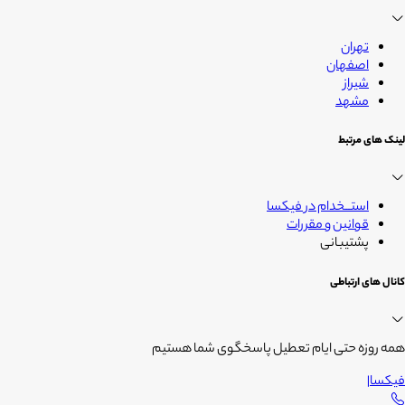
زندگی
تهران
اصفهان
شیراز
مشهد
لینک های مرتبط
استــخدام در فیکسا
قوانین و مقررات
پشتیبانی
کانال های ارتباطی
همه روزه حتی ایام تعطیل پاسخگوی شما هستیم
فیکسا
|