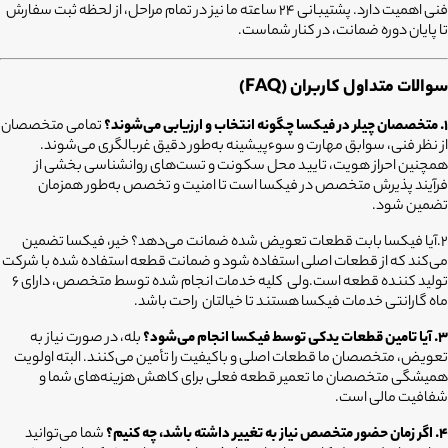
فنی اهمیت دارد. پشتیبانی ۲۴ ساعته ما نیز در تمام مراحل، از لحظه ثبت سفارش
تا پایان دوره ضمانت، در کنار شماست.
سوالات متداول کاربران (FAQ)
۱. متخصصان چیلر در فیکسا چگونه انتخاب و ارزیابی می‌شوند؟
تمامی متخصصان
از نظر فنی، سوابق مهارت و سوءپیشینه به‌طور دقیق غربالگری می‌شوند.
همچنین احراز هویت، تایید محل سکونت و تست‌های روانشناسی بخشی از
فرآیند پذیرش متخصص در فیکسا است تا امنیت و تخصص به‌طور همزمان
تضمین شود.
2.آیا فیکسا بابت قطعات تعویض شده ضمانت می‌دهد؟
خیر، فیکسا تضمین
می‌کند که از قطعات اصلی استفاده شود و ضمانت قطعه استفاده شده با شرکت
تولید کننده قطعه است.ولی کلیه خدمات انجام شده توسط متخصص، دارای ۶
ماه گارانتی خدمات فیکسا هستند تا خیالتان راحت باشد.
۳. آیا تامین قطعات یدکی توسط فیکسا انجام می‌شود؟
بله، در صورت نیاز به
تعویض، متخصصان ما قطعات اصلی و باکیفیت را تأمین می‌کنند. البته اولویت
همیشگی متخصصان ما تعمیر قطعه فعلی برای کاهش هزینه‌های شما و
شفافیت مالی است.
۴. اگر زمان حضور متخصص نیاز به تغییر داشته باشد، چه کنیم؟
شما می‌توانید