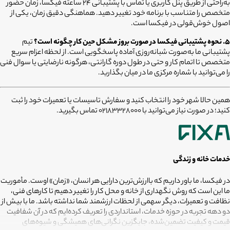
به‌راحتی از طریق پنل کاربری یا تماس با پشتیبانی ۲۴ ساعته فیکسا، زمان حضور
متخصص را متناسب با برنامه خود تغییر دهید. هماهنگی دقیق زمان، یکی از
اصول خوش‌قولی در فیکسا است.
۵. نحوه پشتیبانی فیکسا در صورت بروز مشکل حین کار چگونه است؟
تیم
پشتیبانی ما به‌صورت شبانه‌روزی آماده پاسخگویی است. از لحظه اعزام سریع
متخصص تا اتمام کار و حتی در طول دوره گارانتی، هرگونه نارضایتی یا سوال فنی
را می‌توانید با شماره مرکزی ما در میان بگذارید.
همین حالا شهر خود را انتخاب کنید و سفارش تاسیسات یا تعمیرات خود را ثبت
کنید؛ در صورت نیاز می‌توانید با 02183328000 تماس بگیرید.
خدمات خانه و زندگی
در فیکسا، ما باور داریم که باارزش‌ترین دارایی هر انسان، «زمان» اوست. مأموریت
ما این است که روش نگهداری از خانه و محل کار را تغییر دهیم تا کارهای فنی،
نظافت و تعمیرات، دیگر سهمی از لحظات ارزشمند شما نداشته باشد. ما با بیش از
دو دهه تجربه در حوزه خدمات، استانداردی را تعریف کرده‌ایم که در آن شفافیت
قیمت و کیفیت تضمین‌شده، جایگزین نگرانی‌های همیشگی و شیوه‌های