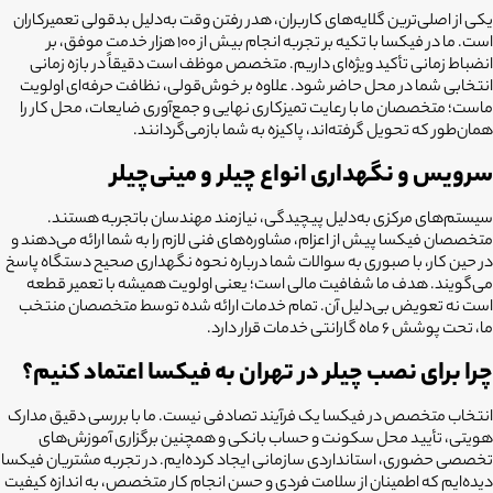
یکی از اصلی‌ترین گلایه‌های کاربران، هدر رفتن وقت به‌دلیل بدقولی تعمیرکاران
است. ما در فیکسا با تکیه بر تجربه انجام بیش از ۱۰۰ هزار خدمت موفق، بر
انضباط زمانی تأکید ویژه‌ای داریم. متخصص موظف است دقیقاً در بازه زمانی
انتخابی شما در محل حاضر شود. علاوه بر خوش‌قولی، نظافت حرفه‌ای اولویت
ماست؛ متخصصان ما با رعایت تمیزکاری نهایی و جمع‌آوری ضایعات، محل کار را
همان‌طور که تحویل گرفته‌اند، پاکیزه به شما بازمی‌گردانند.
سرویس و نگهداری انواع چیلر و مینی‌چیلر
سیستم‌های مرکزی به‌دلیل پیچیدگی، نیازمند مهندسان باتجربه هستند.
متخصصان فیکسا پیش از اعزام، مشاوره‌های فنی لازم را به شما ارائه می‌دهند و
در حین کار، با صبوری به سوالات شما درباره نحوه نگهداری صحیح دستگاه پاسخ
می‌گویند. هدف ما شفافیت مالی است؛ یعنی اولویت همیشه با تعمیر قطعه
است نه تعویض بی‌دلیل آن. تمام خدمات ارائه شده توسط متخصصان منتخب
ما، تحت پوشش ۶ ماه گارانتی خدمات قرار دارد.
چرا برای نصب چیلر در تهران به فیکسا اعتماد کنیم؟
انتخاب متخصص در فیکسا یک فرآیند تصادفی نیست. ما با بررسی دقیق مدارک
هویتی، تأیید محل سکونت و حساب بانکی و همچنین برگزاری آموزش‌های
تخصصی حضوری، استانداردی سازمانی ایجاد کرده‌ایم. در تجربه مشتریان فیکسا
دیده‌ایم که اطمینان از سلامت فردی و حسن انجام کار متخصص، به اندازه کیفیت