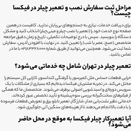
مراحل ثبت سفارش نصب و تعمیر چیلر در فیکسا
چیست؟
برای دریافت خدمات، نیازی به جستجوهای بی‌پایان ندارید. کافیست در همین
صفحه نوع خدمت خود را (تعمیر یا نصب چیلر و مینی‌چیلر) انتخاب کنید و مشکل
دستگاه را بنویسید. سپس با درج توضیحات تکمیلی، تاریخ و زمان دقیق مراجعه
متخصص (صبح، عصر یا شب) را تعیین کنید. در نهایت با افزودن آدرس، سفارش
شما ثبت می‌شود. همچنین می‌توانید از طریق شماره 02183328000 با ما در
تماس باشید.
تعمیر چیلر در تهران شامل چه خدماتی می‌شود؟
خرابی قطعات حساس مثل کمپرسور یا گرفتگی کندانسور، کارایی کل سیستم را
مختل می‌کند. در تجربه مشتریان فیکسا دیده‌ایم که بسیاری از مشکلات با یک
سرویس دوره‌ای و اسیدشویی اصولی برطرف می‌شوند. متخصصان ما که همگی
از فیلترهای سخت‌گیرانه بررسی سوءپیشینه و تأیید تخصص عبور کرده‌اند،
خدماتی نظیر نشت‌یابی مدار، شارژ گاز، تعمیر تابلو برق و تعویض قطعات فرسوده
را با دقت بالا انجام می‌دهند تا از هزینه‌های سنگین آتی جلوگیری شود.
آیا تعمیرکار چیلر فیکسا به موقع در محل حاضر
می‌شود؟