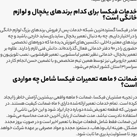
سفارش خود را نهایی کنید.
خدمات فیکسا برای کدام برندهای یخچال و لوازم
خانگی است؟
ما در فیکسا گسترده‌ترین شبکه خدمات پس از فروش برندهای بزرگ لوازم خانگی
را در اختیار داریم. چه به دنبال تعمیر یخچال ساید‌بای‌ساید خارجی باشید و چه
برندهای معتبر داخلی، تکنسین‌های آموزش‌دیده ما که دوره‌های تخصصی
حضوری را در ۹۰ دفتر خدماتی فعال گذرانده‌اند، دانش فنی لازم را دارند. علاوه بر
تعمیر یخچال، خدماتی نظیر تعمیر لباسشویی، تعمیر ظرفشویی، نصب تلویزیون و
تعمیر جاروبرقی نیز توسط همین تیم متخصص و با تضمین حسن انجام کار در
سراسر ۳۱ استان کشور انجام می‌شود.
ضمانت ۶ ماهه تعمیرات فیکسا شامل چه مواردی
است؟
در تجربه مشتریان فیکسا، ضمانت ۶ ماهه واقعی بیشترین آرامش خاطر را ایجاد
کرده است. تمام خدمات تعمیر ارائه‌شده دارای ۶ ماه ضمانت کیفیت هستند. در
صورتی که قطعه تعویض‌شده دوباره دچار ایراد شود و این خرابی ناشی از
استفاده نادرست نباشد، مدت ضمانت از پایان آخرین خدمت محاسبه می‌شود.
این ضمانت فقط شامل قطعات مرتبط با تعمیر اخیر است و در صورت بروز مجدد
مشکل، هزینه ایاب‌وذهاب، دستمزد مجدد و مواد مصرفی بر عهده شرکت خواهد
بود تا مسئولیت‌پذیری ما ثابت شود.