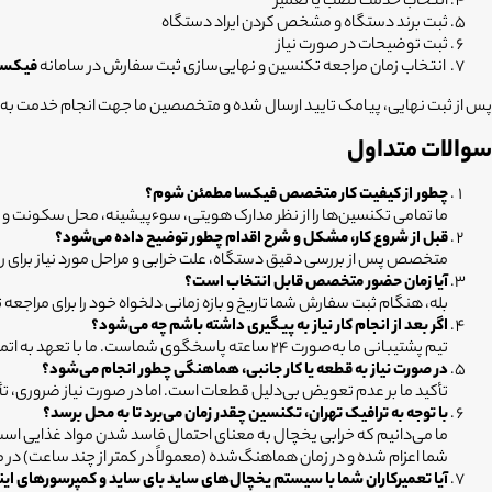
انتخاب خدمت نصب یا تعمیر
ثبت برند دستگاه و مشخص کردن ایراد دستگاه
ثبت توضیحات در صورت نیاز
انتخاب زمان مراجعه تکنسین و نهایی‌سازی ثبت سفارش در سامانه
فیکسا
پس از ثبت نهایی، پیامک تایید ارسال شده و متخصصین ما جهت انجام خدمت به 
سوالات متداول
چطور از کیفیت کار متخصص فیکسا مطمئن شوم؟
ما تمامی تکنسین‌ها را از نظر مدارک هویتی، سوءپیشینه، محل سکونت و مها
قبل از شروع کار، مشکل و شرح اقدام چطور توضیح داده می‌شود؟
متخصص پس از بررسی دقیق دستگاه، علت خرابی و مراحل مورد نیاز برای رفع 
آیا زمان حضور متخصص قابل انتخاب است؟
بله، هنگام ثبت سفارش شما تاریخ و بازه زمانی دلخواه خود را برای مراج
اگر بعد از انجام کار نیاز به پیگیری داشته باشم چه می‌شود؟
تیم پشتیبانی ما به‌صورت ۲۴ ساعته پاسخگوی شماست. ما با تعهد به اتمام کار و پیگیری تا رفع نارضایتی، در کنار شما حضور داریم.
در صورت نیاز به قطعه یا کار جانبی، هماهنگی چطور انجام می‌شود؟
تأکید ما بر عدم تعویض بی‌دلیل قطعات است. اما در صورت نیاز ضروری، ت
با توجه به ترافیک تهران، تکنسین چقدر زمان می‌برد تا به محل برسد؟
ما می‌دانیم که خرابی یخچال به معنای احتمال فاسد شدن مواد غذایی 
شما اعزام شده و در زمان هماهنگ‌شده (معمولاً در کمتر از چند ساعت) در
آیا تعمیرکاران شما با سیستم یخچال‌های ساید بای ساید و کمپرسورهای اینورتر (Inverter) آشنایی 