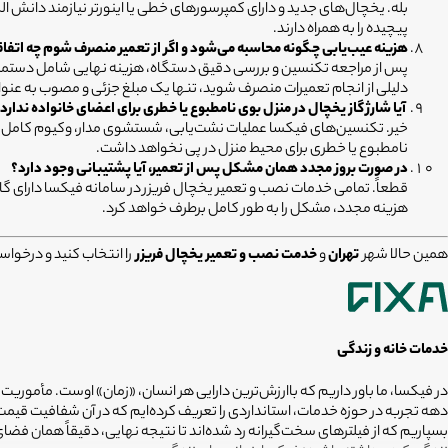
بله. یخچال‌های جدید و دارای کمپرسورهای خطی یا اینورتر نیازمند دانش 
پیچیده را به همراه دارند.
هزینه عیب‌یابی چگونه محاسبه می‌شود و اگر از تعمیر منصرف شوم چه اتفاق
پس از مراجعه تکنسین و بررسی دقیق دستگاه، هزینه نهایی شامل دستمزد و
دلیلی از انجام تعمیرات منصرف شوید، تنها یک مبلغ جزئی و مصوب به عنو
آیا شارژ گاز یخچال در منزل بوی نامطبوع یا خطری برای اعضای خانواده ندارد
نامطبوع یا خطری برای محیط منزل در پی نخواهد داشت.
در صورت بروز مجدد همان مشکل پس از تعمیر، آیا پشتیبانی وجود دارد؟
هزینه مجدد، مشکل را به طور کامل برطرف خواهد کرد.
همین حالا شهر
تهران
و
خدمت نصب و تعمیر یخچال فریزر
را انتخاب کنید و درخواس
خدمات خانه و زندگی
در فیکسا، ما باور داریم که باارزش‌ترین دارایی هر انسان، «زمان» اوست. مأموریت
دهه تجربه در حوزه خدمات، استانداردی را تعریف کرده‌ایم که در آن شفافیت ق
بسپاریم که از فیلترهای سخت‌گیرانه رد شده‌اند تا نتیجه نهایی، دقیقاً همان ف