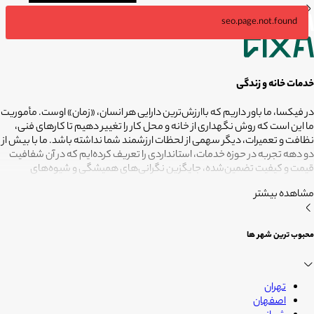
seo.page.not.found
خدمات خانه و زندگی
در فیکسا، ما باور داریم که باارزش‌ترین دارایی هر انسان، «زمان» اوست. مأموریت
ما این است که روش نگهداری از خانه و محل کار را تغییر دهیم تا کارهای فنی،
نظافت و تعمیرات، دیگر سهمی از لحظات ارزشمند شما نداشته باشد. ما با بیش از
دو دهه تجربه در حوزه خدمات، استانداردی را تعریف کرده‌ایم که در آن شفافیت
قیمت و کیفیت تضمین‌شده، جایگزین نگرانی‌های همیشگی و شیوه‌های
غیرقابل‌اطمینان شده است. تعهد ما این است که مسئولیت کارهای شما را به
مشاهده بیشتر
متخصصانی بسپاریم که از فیلترهای سخت‌گیرانه رد شده‌اند تا نتیجه نهایی،
دقیقاً همان فضای امن و بی‌دغدغه‌ای باشد که همیشه برای آرامش خود
می‌خواستید. هدف ما در فیکسا روشن است: انجام حرفه‌ای کارهای خانه برای
محبوب ترین شهر ها
آنکه شما فرصت بیشتری برای زندگی کردن داشته باشید؛ فیکسا، زمانی برای
زندگی
تهران
اصفهان