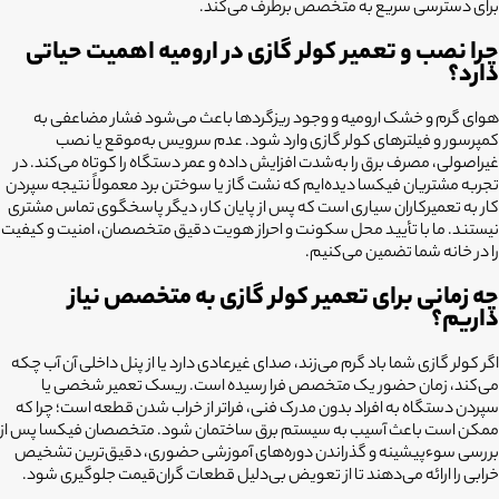
برای دسترسی سریع به متخصص برطرف می‌کند.
چرا نصب و تعمیر کولر گازی در ارومیه اهمیت حیاتی
دارد؟
هوای گرم و خشک ارومیه و وجود ریزگردها باعث می‌شود فشار مضاعفی به
کمپرسور و فیلترهای کولر گازی وارد شود. عدم سرویس به‌موقع یا نصب
غیراصولی، مصرف برق را به‌شدت افزایش داده و عمر دستگاه را کوتاه می‌کند. در
تجربه مشتریان فیکسا دیده‌ایم که نشت گاز یا سوختن برد معمولاً نتیجه سپردن
کار به تعمیرکاران سیاری است که پس از پایان کار، دیگر پاسخگوی تماس مشتری
نیستند. ما با تأیید محل سکونت و احراز هویت دقیق متخصصان، امنیت و کیفیت
را در خانه شما تضمین می‌کنیم.
چه زمانی برای تعمیر کولر گازی به متخصص نیاز
داریم؟
اگر کولر گازی شما باد گرم می‌زند، صدای غیرعادی دارد یا از پنل داخلی آن آب چکه
می‌کند، زمان حضور یک متخصص فرا رسیده است. ریسک تعمیر شخصی یا
سپردن دستگاه به افراد بدون مدرک فنی، فراتر از خراب شدن قطعه است؛ چرا که
ممکن است باعث آسیب به سیستم برق ساختمان شود. متخصصان فیکسا پس از
بررسی سوءپیشینه و گذراندن دوره‌های آموزشی حضوری، دقیق‌ترین تشخیص
خرابی را ارائه می‌دهند تا از تعویض بی‌دلیل قطعات گران‌قیمت جلوگیری شود.