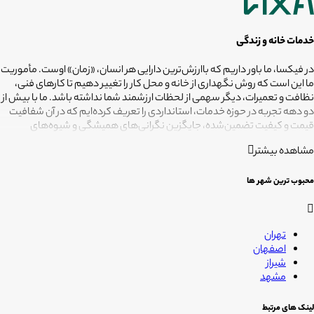
خدمات خانه و زندگی
در فیکسا، ما باور داریم که باارزش‌ترین دارایی هر انسان، «زمان» اوست. مأموریت
ما این است که روش نگهداری از خانه و محل کار را تغییر دهیم تا کارهای فنی،
نظافت و تعمیرات، دیگر سهمی از لحظات ارزشمند شما نداشته باشد. ما با بیش از
دو دهه تجربه در حوزه خدمات، استانداردی را تعریف کرده‌ایم که در آن شفافیت
قیمت و کیفیت تضمین‌شده، جایگزین نگرانی‌های همیشگی و شیوه‌های
غیرقابل‌اطمینان شده است. تعهد ما این است که مسئولیت کارهای شما را به
مشاهده بیشتر
متخصصانی بسپاریم که از فیلترهای سخت‌گیرانه رد شده‌اند تا نتیجه نهایی،
دقیقاً همان فضای امن و بی‌دغدغه‌ای باشد که همیشه برای آرامش خود
می‌خواستید. هدف ما در فیکسا روشن است: انجام حرفه‌ای کارهای خانه برای
محبوب ترین شهر ها
آنکه شما فرصت بیشتری برای زندگی کردن داشته باشید؛ فیکسا، زمانی برای
زندگی
تهران
اصفهان
شیراز
مشهد
لینک های مرتبط