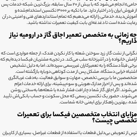
حامی» انجام می‌شود که با بیش از ۲۰ سال سابقه، بزرگ‌ترین شبکه خدمات پس
از فروش ایران را در اختیار دارد. ما با تکیه بر ۳۰۰۰ تکنسین استخدام‌شده و
آموزش‌دیده، خدماتی را ارائه می‌دهیم که تمام استانداردهای فنی و امنیتی در آن
رعایت شده است تا دغدغه‌ای بابت کیفیت تعمیرات نداشته باشید.
چه زمانی به متخصص تعمیر اجاق گاز در ارومیه نیاز
داریم؟
نگرانی از نشت گاز، زرد سوختن شعله یا کار نکردن فندک، از جمله مواردی است که
آرامش خانواده را در آشپزخانه سلب می‌کند. در تجربه مشتریان فیکسا دیده‌ایم که
برخی قبلاً دستگاه را به تعمیرکاران غیررسمی سپرده‌اند، اما به دلیل تشخیص
اشتباه خرابی دستگاه، مشکل پس از مدت کوتاهی دوباره بازگشته است.
متخصصین ما با بررسی تخصص، مهارت و سوابق فعالیت، به‌دقت غربالگری
شده‌اند و پس از احراز مدارک هویتی و سوءپیشینه، برای ارائه خدمات اعزام
می‌شوند. اگر اجاق گاز شما دچار افت فشار شده یا شعله‌ها به‌سختی روشن
می‌شوند، حضور یک تکنسین رسمی که محل سکونت و حساب بانکی‌اش تأیید
شده، بهترین راهکار برای ایمنی خانه شماست.
مزایای انتخاب متخصصین فیکسا برای تعمیرات
تخصصی چیست؟
ترس از تعویض بی‌دلیل قطعات یا استفاده از قطعات غیراصل، بسیاری از کاربران