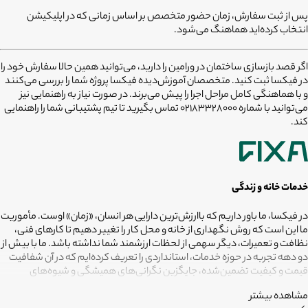
پس از ثبت سفارش، زمان حضور متخصص بر اساس زمانی که در اپلیکیشن
انتخاب کرده‌اید هماهنگ می‌شود.
اگر قصد
بازسازی ساختمان در ورامین
را دارید، می‌توانید همین حالا سفارش خود را
در فیکسا ثبت کنید. متخصصان آموزش‌دیده فیکسا پروژه شما را بررسی می‌کنند
و با هماهنگی کامل مراحل اجرا را پیش می‌برند. در صورت نیاز به راهنمایی نیز
می‌توانید با شماره
02183328000
تماس بگیرید تا تیم پشتیبانی شما را راهنمایی
کند.
خدمات خانه و زندگی
در فیکسا، ما باور داریم که باارزش‌ترین دارایی هر انسان، «زمان» اوست. مأموریت
ما این است که روش نگهداری از خانه و محل کار را تغییر دهیم تا کارهای فنی،
نظافت و تعمیرات، دیگر سهمی از لحظات ارزشمند شما نداشته باشد. ما با بیش از
دو دهه تجربه در حوزه خدمات، استانداردی را تعریف کرده‌ایم که در آن شفافیت
قیمت و کیفیت تضمین‌شده، جایگزین نگرانی‌های همیشگی و شیوه‌های
غیرقابل‌اطمینان شده است. تعهد ما این است که مسئولیت کارهای شما را به
مشاهده بیشتر
متخصصانی بسپاریم که از فیلترهای سخت‌گیرانه رد شده‌اند تا نتیجه نهایی،