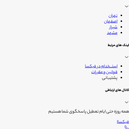
زندگی
تهران
اصفهان
شیراز
مشهد
لینک های مرتبط
استــخدام در فیکسا
قوانین و مقررات
پشتیبانی
کانال های ارتباطی
همه روزه حتی ایام تعطیل پاسخگوی شما هستیم
فیکسا
|