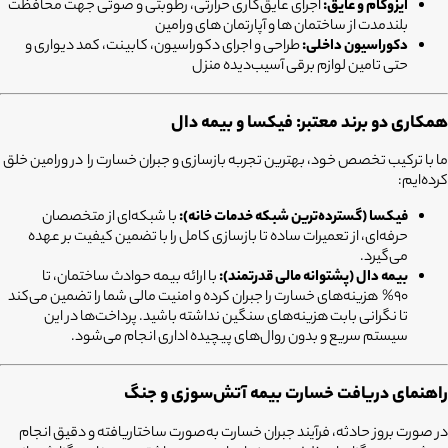
ایزوگام و عایق:
اجرای عایق‌کاری حرارتی، رطوبتی و صوتی جهت محافظت
بلندمدت از ساختمان ها و آپارتمان های ورامین
دکوراسیون داخلی:
طراحی و اجرای دکوراسیون، کابینت، کمد دیواری و
حتی تامین لوازم برقی آسیب‌دیده منزل
همکاری دو برند معتبر: فیکسا و بیمه دال
ما با ترکیب تخصص خود، بهترین تجربه بازسازی و جبران خسارت را در ورامین خلق
کرده‌ایم:
فیکسا (گسترده‌ترین شبکه خدمات خانه):
با شبکه‌ای از متخصصان
حرفه‌ای، از تعمیرات ساده تا بازسازی کامل را با تضمین کیفیت بر عهده
می‌گیرد.
بیمه دال (پشتوانه مالی قدرتمند):
با ارائه بیمه حوادث ساختمان، تا
90% هزینه‌های خسارت را جبران کرده و امنیت مالی شما را تضمین می‌کند
تا نگرانی بابت هزینه‌های سنگین نداشته باشید. پرداخت‌ها در این
سیستم سریع و بدون روال‌های پیچیده اداری انجام می‌شود.
راهنمای دریافت خسارت بیمه آتش‌سوزی و جنگ
در صورت بروز حادثه، فرآیند جبران خسارت به‌صورت ساختاریافته و دقیق انجام