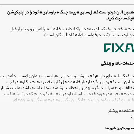
همین الان درخواست فعال‌سازی «بیمه جنگ + بازسازی» خود را در اپلیکیشن
فیکسا ثبت کنید.
تیم متخصص فیکسا و بیمه دال آماده‌اند تا خانه شما را امن‌تر و زیباتر از قبل
دوباره بسازند. (ثبت درخواست اولیه کاملاً رایگان است).
خدمات خانه و زندگی
در فیکسا، ما باور داریم که باارزش‌ترین دارایی هر انسان، «زمان» اوست. مأموریت
ما این است که روش نگهداری از خانه و محل کار را تغییر دهیم تا کارهای فنی،
نظافت و تعمیرات، دیگر سهمی از لحظات ارزشمند شما نداشته باشد. ما با بیش از
دو دهه تجربه در حوزه خدمات، استانداردی را تعریف کرده‌ایم که در آن شفافیت
قیمت و کیفیت تضمین‌شده، جایگزین نگرانی‌های همیشگی و شیوه‌های
غیرقابل‌اطمینان شده است. تعهد ما این است که مسئولیت کارهای شما را به
مشاهده بیشتر
متخصصانی بسپاریم که از فیلترهای سخت‌گیرانه رد شده‌اند تا نتیجه نهایی،
دقیقاً همان فضای امن و بی‌دغدغه‌ای باشد که همیشه برای آرامش خود
می‌خواستید. هدف ما در فیکسا روشن است: انجام حرفه‌ای کارهای خانه برای
محبوب ترین شهر ها
آنکه شما فرصت بیشتری برای زندگی کردن داشته باشید؛ فیکسا، زمانی برای