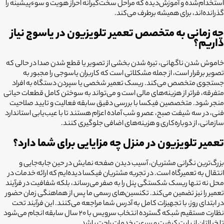
استخدام‌شده و آموزش‌دیده که مراحل سخت‌گیرانه احراز هویت و سوءپیشینه را
گذرانده‌اند، برای همیشه برطرف می‌کند.
چه زمانی به متخصص تعمیر تلویزیون در یاسوج نیاز
داریم؟
خاموش شدن ناگهانی، تیره شدن بخشی از تصویر یا قطع شدن صدا در حالی که
تصویر برقرار است، از جمله مشکلاتی است که کاربران یاسوجی را مجبور به
جستجوی متخصص می‌کند. ریسک تعمیر شخصی یا سپردن دستگاه به افراد
متفرقه، فراتر از هزینه‌های مالی است و می‌تواند به سوختن کامل قطعات حیاتی
منجر شود. متخصصین فیکسا با بررسی دقیق سابقه فعالیت و تایید صلاحیت
فنی، در سه شیفت صبح، عصر و شب آماده اعزام هستند تا با عیب‌یابی استاندارد
سازمانی، از دوباره‌کاری و هزینه‌های اضافی جلوگیری کنند.
تعمیر تلویزیون در منزل چه مزایایی برای شما دارد؟
بزرگ‌ترین نگرانی مشتریان، آسیب دیدن صفحه نمایش در حین جابه‌جایی و
انتقال به تعمیرگاه است. در تجربه مشتریان فیکسا دیده‌ایم که ارائه خدمات در
محل نه تنها ریسک شکستگی پنل را به صفر می‌رساند، بلکه شفافیت در فرآیند
تعمیر را نیز تضمین می‌کند. تکنسین‌های رسمی ما پس از هماهنگی زمان حضور
در ابتدای روز، با تجهیزات کامل به آدرس شما مراجعه می‌کنند. این فرآیند تحت
نظارت مستقیم شبکه گسترده انتخاب سرویس با ۲۰ سال سابقه انجام می‌شود