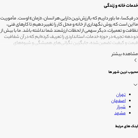
خدمات خانه و زندگی
در فیکسا، ما باور داریم که باارزش‌ترین دارایی هر انسان، «زمان» اوست. مأموریت
ما این است که روش نگهداری از خانه و محل کار را تغییر دهیم تا کارهای فنی،
نظافت و تعمیرات، دیگر سهمی از لحظات ارزشمند شما نداشته باشد. ما با بیش از
دو دهه تجربه در حوزه خدمات، استانداردی را تعریف کرده‌ایم که در آن شفافیت
قیمت و کیفیت تضمین‌شده، جایگزین نگرانی‌های همیشگی و شیوه‌های
غیرقابل‌اطمینان شده است. تعهد ما این است که مسئولیت کارهای شما را به
مشاهده بیشتر
متخصصانی بسپاریم که از فیلترهای سخت‌گیرانه رد شده‌اند تا نتیجه نهایی،
دقیقاً همان فضای امن و بی‌دغدغه‌ای باشد که همیشه برای آرامش خود
می‌خواستید. هدف ما در فیکسا روشن است: انجام حرفه‌ای کارهای خانه برای
محبوب ترین شهر ها
آنکه شما فرصت بیشتری برای زندگی کردن داشته باشید؛ فیکسا، زمانی برای
زندگی
تهران
اصفهان
شیراز
مشهد
لینک های مرتبط