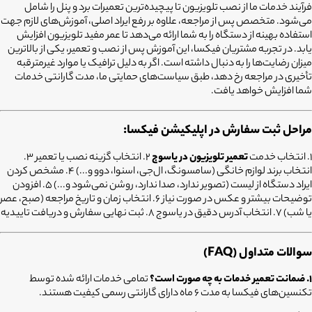
فرآیند خدمات ما از نصب تلویزیون تا پیچیده‌ترین تعمیرات برد و پنل را شامل
می‌شود. متخصص پس از مراجعه، علاوه بر رفع ایراد اصلی، آموزش‌های لازم جهت
استفاده بهینه از دستگاه را به شما ارائه می‌دهد تا عمر مفید تلویزیون افزایش
یابد. در تجربه مشتریان فیکسا، این آموزش پس از نصب و تعمیر، یکی از بالاترین
میزان رضایت‌ها را به دنبال داشته است. اگر به دلیل ترافیک یا موارد غیرمترقبه
تأخیری در مراجعه رخ دهد، طبق سیاست‌های حمایتی ما، مدت گارانتی خدمات
شما افزایش خواهد یافت.
مراحل ثبت سفارش در اپلیکیشن فیکسا:
۱. انتخاب خدمت
تعمیر تلویزیون در یاسوج
۲. انتخاب گزینه نصب یا تعمیر ۳.
انتخاب برند لوازم خانگی (سامسونگ، ال‌جی، اسنوا، دوو و...) ۴. مشخص کردن
ایراد دستگاه از لیست (تصویر ندارد، صدا ندارد، روشن نمی‌شود و...) ۵. افزودن
توضیحات بیشتر و عکس در صورت نیاز ۶. انتخاب زمان و تاریخ مراجعه (صبح، عصر
یا شب) ۷. انتخاب آدرس دقیق در یاسوج ۸. ثبت نهایی سفارش و دریافت تاییدیه
سوالات متداول (FAQ)
۱. ضمانت تعمیر خدمات به چه صورت است؟
تمامی خدمات ارائه شده توسط
تکنسین‌های فیکسا به مدت ۶ ماه دارای گارانتی رسمی کیفیت هستند.