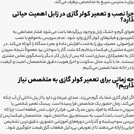
برای دسترسی سریع به متخصص برطرف می‌کند.
چرا نصب و تعمیر کولر گازی در زابل اهمیت حیاتی
دارد؟
هوای گرم و خشک زابل و وجود ریزگردها باعث می‌شود فشار مضاعفی به
کمپرسور و فیلترهای کولر گازی وارد شود. عدم سرویس به‌موقع یا نصب
غیراصولی، مصرف برق را به‌شدت افزایش داده و عمر دستگاه را کوتاه می‌کند. در
تجربه مشتریان فیکسا دیده‌ایم که نشت گاز یا سوختن برد معمولاً نتیجه سپردن
کار به تعمیرکاران سیاری است که پس از پایان کار، دیگر پاسخگوی تماس مشتری
نیستند. ما با تأیید محل سکونت و احراز هویت دقیق متخصصان، امنیت و کیفیت
را در خانه شما تضمین می‌کنیم.
چه زمانی برای تعمیر کولر گازی به متخصص نیاز
داریم؟
اگر کولر گازی شما باد گرم می‌زند، صدای غیرعادی دارد یا از پنل داخلی آن آب چکه
می‌کند، زمان حضور یک متخصص فرا رسیده است. ریسک تعمیر شخصی یا
سپردن دستگاه به افراد بدون مدرک فنی، فراتر از خراب شدن قطعه است؛ چرا که
ممکن است باعث آسیب به سیستم برق ساختمان شود. متخصصان فیکسا پس از
بررسی سوءپیشینه و گذراندن دوره‌های آموزشی حضوری، دقیق‌ترین تشخیص
خرابی را ارائه می‌دهند تا از تعویض بی‌دلیل قطعات گران‌قیمت جلوگیری شود.