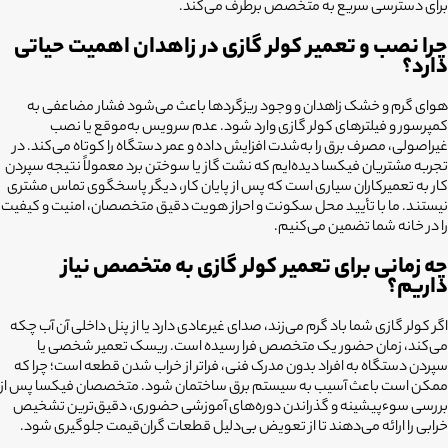
برای دسترسی سریع به متخصص برطرف می‌کند.
چرا نصب و تعمیر کولر گازی در زاهدان اهمیت حیاتی
دارد؟
هوای گرم و خشک زاهدان و وجود ریزگردها باعث می‌شود فشار مضاعفی به
کمپرسور و فیلترهای کولر گازی وارد شود. عدم سرویس به‌موقع یا نصب
غیراصولی، مصرف برق را به‌شدت افزایش داده و عمر دستگاه را کوتاه می‌کند. در
تجربه مشتریان فیکسا دیده‌ایم که نشت گاز یا سوختن برد معمولاً نتیجه سپردن
کار به تعمیرکاران سیاری است که پس از پایان کار، دیگر پاسخگوی تماس مشتری
نیستند. ما با تأیید محل سکونت و احراز هویت دقیق متخصصان، امنیت و کیفیت
را در خانه شما تضمین می‌کنیم.
چه زمانی برای تعمیر کولر گازی به متخصص نیاز
داریم؟
اگر کولر گازی شما باد گرم می‌زند، صدای غیرعادی دارد یا از پنل داخلی آن آب چکه
می‌کند، زمان حضور یک متخصص فرا رسیده است. ریسک تعمیر شخصی یا
سپردن دستگاه به افراد بدون مدرک فنی، فراتر از خراب شدن قطعه است؛ چرا که
ممکن است باعث آسیب به سیستم برق ساختمان شود. متخصصان فیکسا پس از
بررسی سوءپیشینه و گذراندن دوره‌های آموزشی حضوری، دقیق‌ترین تشخیص
خرابی را ارائه می‌دهند تا از تعویض بی‌دلیل قطعات گران‌قیمت جلوگیری شود.